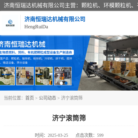
济南恒瑞达机械有限公司
HengRuiDa
颗粒机
平模颗粒机
秸秆颗粒机
当前位置：
首页
>
公司动态
> 济宁滚筒筛
燃料颗粒机
粉碎机
济宁滚筒筛
木材粉碎机
时间：2025-03-25
点击次数：599