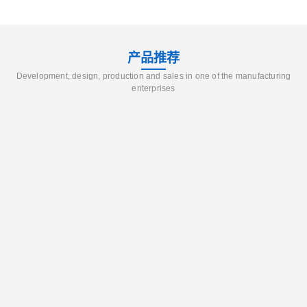
产品推荐
Development, design, production and sales in one of the manufacturing
enterprises