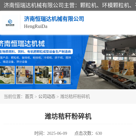
济南恒瑞达机械有限公司
HengRuiDa
颗粒机
平模颗粒机
秸秆颗粒机
当前位置：
首页
>
公司动态
> 潍坊秸秆粉碎机
燃料颗粒机
粉碎机
潍坊秸秆粉碎机
木材粉碎机
时间：2025-06-09
点击次数：630