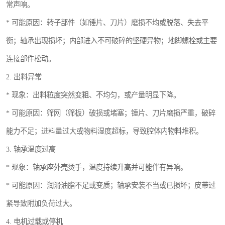
常声响。
* 可能原因：转子部件（如锤片、刀片）磨损不均或脱落、失去平
衡；轴承出现损坏；内部进入不可破碎的坚硬异物；地脚螺栓或主要
连接部件松动。
2. 出料异常
* 现象：出料粒度突然变粗、不均匀，或产量明显下降。
* 可能原因：筛网（筛板）破损或堵塞；锤片、刀片磨损严重，破碎
能力不足；进料量过大或物料湿度超标，导致腔体内物料堆积。
3. 轴承温度过高
* 现象：轴承座外壳烫手，温度持续升高并可能伴有异响。
* 可能原因：润滑油脂不足或变质；轴承安装不当或已损坏；皮带过
紧导致附加负荷过大。
4. 电机过载或停机