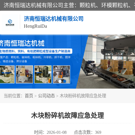
济南恒瑞达机械有限公司
HengRuiDa
颗粒机
平模颗粒机
秸秆颗粒机
当前位置：
首页
>
公司动态
> 木块粉碎机故障应急处理
燃料颗粒机
粉碎机
木块粉碎机故障应急处理
木材粉碎机
时间：2026-01-08
点击次数：369