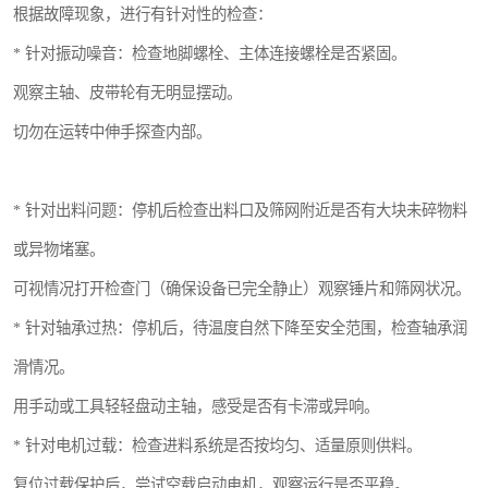
根据故障现象，进行有针对性的检查：
* 针对振动噪音：检查地脚螺栓、主体连接螺栓是否紧固。
观察主轴、皮带轮有无明显摆动。
切勿在运转中伸手探查内部。
* 针对出料问题：停机后检查出料口及筛网附近是否有大块未碎物料
或异物堵塞。
可视情况打开检查门（确保设备已完全静止）观察锤片和筛网状况。
* 针对轴承过热：停机后，待温度自然下降至安全范围，检查轴承润
滑情况。
用手动或工具轻轻盘动主轴，感受是否有卡滞或异响。
* 针对电机过载：检查进料系统是否按均匀、适量原则供料。
复位过载保护后，尝试空载启动电机，观察运行是否平稳。