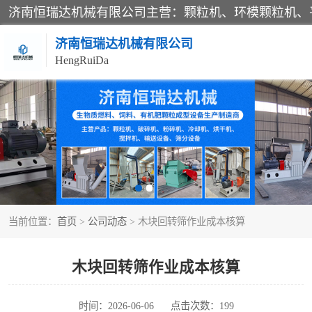
济南恒瑞达机械有限公司
HengRuiDa
颗粒机
平模颗粒机
秸秆颗粒机
当前位置：
首页
>
公司动态
> 木块回转筛作业成本核算
燃料颗粒机
粉碎机
木块回转筛作业成本核算
木材粉碎机
时间：2026-06-06
点击次数：199