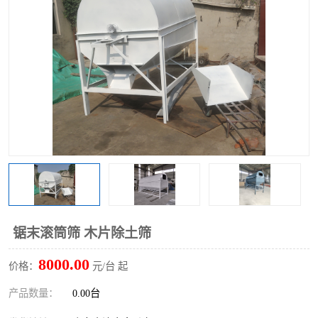
搅拌机
冷却机
颗粒冷却机
颗粒燃烧机
滚筒筛
滚筒筛分机
锯末滚筒筛
锯末滚筒筛 木片除土筛
8000.00
价格：
元/台 起
产品数量：
0.00台