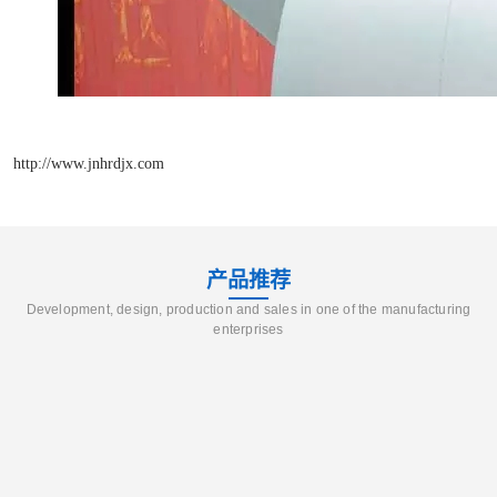
http://www.jnhrdjx.com
产品推荐
Development, design, production and sales in one of the manufacturing
enterprises