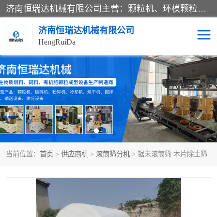
济南恒瑞达机械有限公司主营：颗粒机、环模颗粒机、平模颗粒机、粉碎机、滚筒筛分机、冷却机、颗粒燃烧机、生物质颗粒机、木屑颗粒机、秸秆颗粒机、饲料颗粒机、燃料颗粒机、木材粉碎机、秸秆粉碎机、饲料粉碎机、颗粒冷却机、锯末滚筒筛、锤片粉碎机、滚筒筛、搅拌机等产品。
济南恒瑞达机械有限公司
HengRuiDa
颗粒机
环模颗粒机
平模颗粒机
生物质颗粒机
秸秆颗粒机
饲料颗粒机
当前位置：
首页
>
供应商机
>
滚筒筛分机
> 锯末滚筒筛 木片除土筛
燃料颗粒机
木屑颗粒机
粉碎机
秸秆粉碎机
木材粉碎机
锤片粉碎机