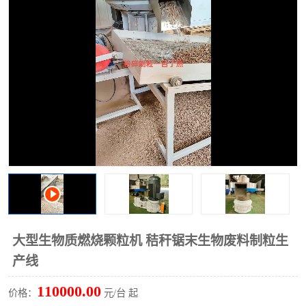
搅拌机
冷却机
颗粒冷却机
颗粒燃烧机
滚筒筛
滚筒筛分机
锯末滚筒筛
大型生物质燃烧颗粒机 秸秆锯末生物废料制粒生
产线
110000.00
价格：
元/台 起