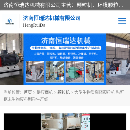
济南恒瑞达机械有限公司主营：颗粒机、环模颗粒机、平模颗粒机、粉碎机、滚筒筛分机、冷却机、颗粒燃烧机、生物质颗粒机、木屑颗粒机、秸秆颗粒机、饲料颗粒机、燃料颗粒机、木材粉碎机、秸秆粉碎机、饲料粉碎机、颗粒冷却机、锯末滚筒筛、锤片粉碎机、滚筒筛、搅拌机等产品。
济南恒瑞达机械有限公司
HengRuiDa
颗粒机
环模颗粒机
平模颗粒机
生物质颗粒机
秸秆颗粒机
饲料颗粒机
当前位置：
首页
>
供应商机
>
颗粒机
> 大型生物质燃烧颗粒机 秸秆
燃料颗粒机
木屑颗粒机
锯末生物废料制粒生产线
粉碎机
秸秆粉碎机
木材粉碎机
锤片粉碎机