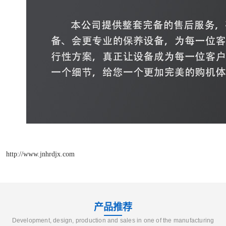
http://www.jnhrdjx.com
产品推荐
Development, design, production and sales in one of the manufacturing