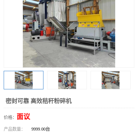
搅拌机
冷却机
颗粒冷却机
颗粒燃烧机
滚筒筛
滚筒筛分机
锯末滚筒筛
密封可靠 高效秸秆粉碎机
面议
价格：
产品数量：
9999.00台