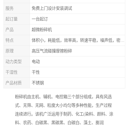
服务
免费上门设计安装调试
起订量
一台起订
产品
超微粉碎机
特点
体积小，耗能低，效率高，转速平稳，噪声低，密封可靠
原理
高压气流碰撞摩擦粉碎
动力类型
电动
干湿性
干性
产品材质
不锈钢
粉碎机由主机、辅机、电控箱三个部分组成，具有风选
式、无筛、无网、粒度大小均匀等多种性能，生产过程
连续进行。该机广泛运用于制药、化工(染料、颜料、涂
料、农药、白碳黑、黑碳黑、白碳白、藻土、膨润