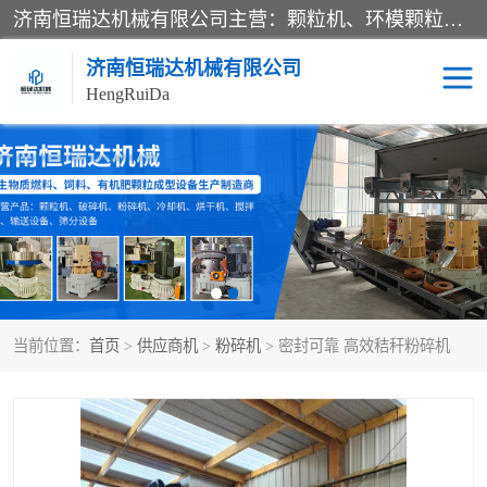
济南恒瑞达机械有限公司主营：颗粒机、环模颗粒机、平模颗粒机、粉碎机、滚筒筛分机、冷却机、颗粒燃烧机、生物质颗粒机、木屑颗粒机、秸秆颗粒机、饲料颗粒机、燃料颗粒机、木材粉碎机、秸秆粉碎机、饲料粉碎机、颗粒冷却机、锯末滚筒筛、锤片粉碎机、滚筒筛、搅拌机等产品。
济南恒瑞达机械有限公司
HengRuiDa
颗粒机
环模颗粒机
平模颗粒机
生物质颗粒机
秸秆颗粒机
饲料颗粒机
当前位置：
首页
>
供应商机
>
粉碎机
> 密封可靠 高效秸秆粉碎机
燃料颗粒机
木屑颗粒机
粉碎机
秸秆粉碎机
木材粉碎机
锤片粉碎机