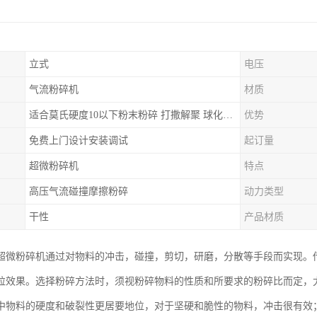
立式
电压
气流粉碎机
材质
适合莫氏硬度10以下粉末粉碎 打撒解聚 球化整形等
优势
免费上门设计安装调试
起订量
超微粉碎机
特点
高压气流碰撞摩擦粉碎
动力类型
干性
产品材质
超微粉碎机通过对物料的冲击，碰撞，剪切，研磨，分散等手段而实现。
粒效果。选择粉碎方法时，须视粉碎物料的性质和所要求的粉碎比而定，
中物料的硬度和破裂性更居要地位，对于坚硬和脆性的物料，冲击很有效