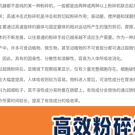
机器都不是纯的某一种粉碎机，一般都是由两种或两种以上粉碎机联合起
碎；高速冲击式粉碎机是冲击和剪切起粉碎作用；振动磨，搅拌磨和球磨
主要通过高速旋转的磨体与固定磨体的相对运动所产生的强烈剪切，摩擦
术的不断发展，以往普通的粉碎手段已越来越不适应生产需要。作为一种
产中。许多可食动植物、微生物，甚至动植物的不可食部分都可通过超微
。因此，具有的固香性、分散性和溶解性，容易为人体所吸收消化。
过超微粉碎后，显微镜下观察结果显示，仅有少量完整细胞存在。细胞破
会大幅度提高，人体吸收则较为容易。物料进入胃后，可溶性成分在胃液
料为超细粒子，其不溶性成分易附着在肠壁上，有效成分会很快的通过肠
外所需时间较长，提高了有效成分的吸收率。