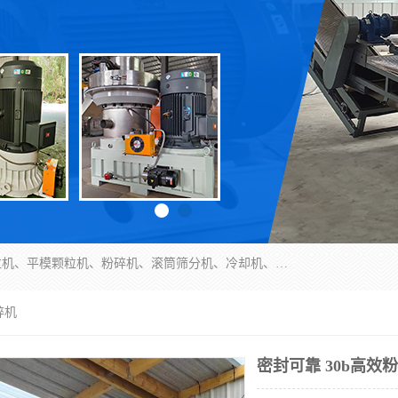
济南恒瑞达机械有限公司主营：颗粒机、环模颗粒机、平模颗粒机、粉碎机、滚筒筛分机、冷却机、颗粒燃烧机、生物质颗粒机、木屑颗粒机、秸秆颗粒机、饲料颗粒机、燃料颗粒机、木材粉碎机、秸秆粉碎机、饲料粉碎机、颗粒冷却机、锯末滚筒筛、锤片粉碎机、滚筒筛、搅拌机等产品。
碎机
密封可靠 30b高效