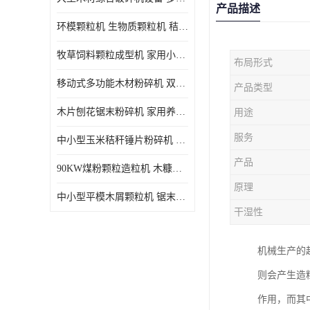
产品描述
环模颗粒机 生物质颗粒机 秸秆木屑制粒机 木糠造粒机
牧草饲料颗粒成型机 家用小型饲料颗粒机 可定制
布局形式
移动式多功能木材粉碎机 双进料口果树枝叶粉碎 木片边角料
产品类型
木片刨花锯末粉碎机 家用养殖饲料玉米芯秸秆粉碎机械
用途
服务
中小型玉米秸秆锤片粉碎机 家用多功能打粉机 杂粮饲料粉碎设备
产品
90KW煤粉颗粒造粒机 木糠稻壳制粒机 秸秆颗粒机
原理
中小型平模木屑颗粒机 锯末刨花生物质燃料秸秆压缩颗粒机
干湿性
机械生产的
则会产生造
作用，而其