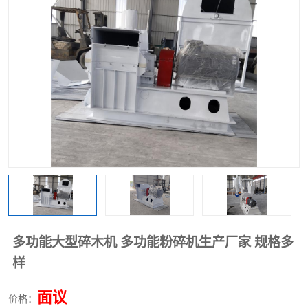
搅拌机
冷却机
颗粒冷却机
颗粒燃烧机
滚筒筛
滚筒筛分机
锯末滚筒筛
多功能大型碎木机 多功能粉碎机生产厂家 规格多
样
面议
价格：