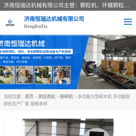
济南恒瑞达机械有限公司主营：颗粒机、环模颗粒机、平模颗粒机、粉碎机、滚筒筛分机、冷却机、颗粒燃烧机、生物质颗粒机、木屑颗粒机、秸秆颗粒机、饲料颗粒机、燃料颗粒机、木材粉碎机、秸秆粉碎机、饲料粉碎机、颗粒冷却机、锯末滚筒筛、锤片粉碎机、滚筒筛、搅拌机等产品。
济南恒瑞达机械有限公司
HengRuiDa
颗粒机
环模颗粒机
平模颗粒机
生物质颗粒机
秸秆颗粒机
饲料颗粒机
当前位置：
首页
>
供应商机
>
粉碎机
> 多功能大型碎木机 多功能粉
燃料颗粒机
木屑颗粒机
碎机生产厂家 规格多样
粉碎机
秸秆粉碎机
木材粉碎机
锤片粉碎机