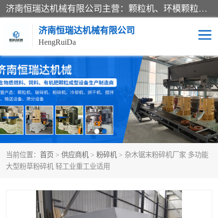
济南恒瑞达机械有限公司主营：颗粒机、环模颗粒机、平模颗粒机、粉碎机、滚筒筛分机、冷却机、颗粒燃烧机、生物质颗粒机、木屑颗粒机、秸秆颗粒机、饲料颗粒机、燃料颗粒机、木材粉碎机、秸秆粉碎机、饲料粉碎机、颗粒冷却机、锯末滚筒筛、锤片粉碎机、滚筒筛、搅拌机等产品。
济南恒瑞达机械有限公司
HengRuiDa
颗粒机
环模颗粒机
平模颗粒机
生物质颗粒机
秸秆颗粒机
饲料颗粒机
当前位置：
首页
>
供应商机
>
粉碎机
> 杂木锯末粉碎机厂家 多功能
燃料颗粒机
木屑颗粒机
大型粉草粉碎机 轻工业重工业适用
粉碎机
秸秆粉碎机
木材粉碎机
锤片粉碎机