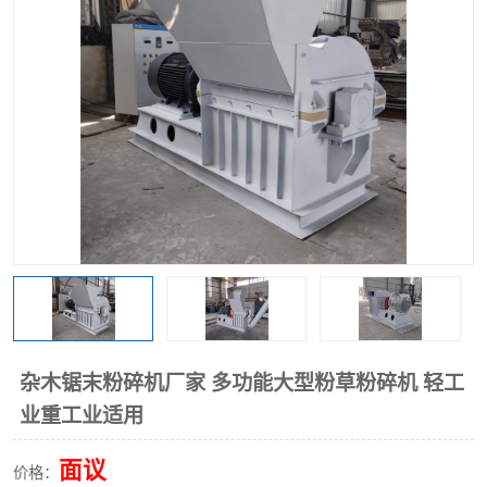
搅拌机
冷却机
颗粒冷却机
颗粒燃烧机
滚筒筛
滚筒筛分机
锯末滚筒筛
杂木锯末粉碎机厂家 多功能大型粉草粉碎机 轻工
业重工业适用
面议
价格：