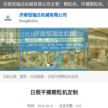
济南恒瑞达机械有限公司
HengRuiDa
颗粒机
平模颗粒机
秸秆颗粒机
当前位置：
首页
>
公司动态
> 日照平模颗粒机定制
燃料颗粒机
粉碎机
日照平模颗粒机定制
木材粉碎机
时间：2024-10-31
点击次数：610