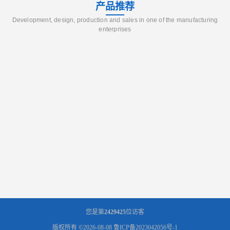
产品推荐
Development, design, production and sales in one of the manufacturing
enterprises
您是第
2429425
位访客
版权所有 ©2026-08-08
鲁ICP备2023042056号-1