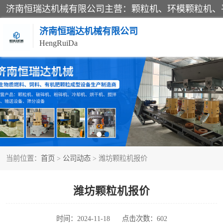
济南恒瑞达机械有限公司
HengRuiDa
颗粒机
平模颗粒机
秸秆颗粒机
当前位置：
首页
>
公司动态
> 潍坊颗粒机报价
燃料颗粒机
粉碎机
潍坊颗粒机报价
木材粉碎机
时间：2024-11-18
点击次数：602