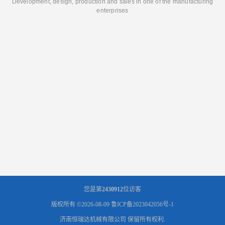
Development, design, production and sales in one of the manufacturing
enterprises
您是第
2430912
位访客
版权所有 ©2026-08-09
鲁ICP备2023042056号-1
济南恒瑞达机械有限公司
保留所有权利.