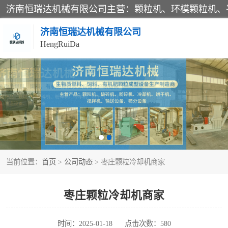
济南恒瑞达机械有限公司
HengRuiDa
颗粒机
平模颗粒机
秸秆颗粒机
当前位置：
首页
>
公司动态
> 枣庄颗粒冷却机商家
燃料颗粒机
粉碎机
枣庄颗粒冷却机商家
木材粉碎机
时间：2025-01-18
点击次数：580