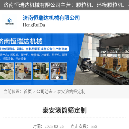
济南恒瑞达机械有限公司
HengRuiDa
颗粒机
平模颗粒机
秸秆颗粒机
当前位置：
首页
>
公司动态
> 泰安滚筒筛定制
燃料颗粒机
粉碎机
泰安滚筒筛定制
木材粉碎机
时间：2025-02-26
点击次数：556