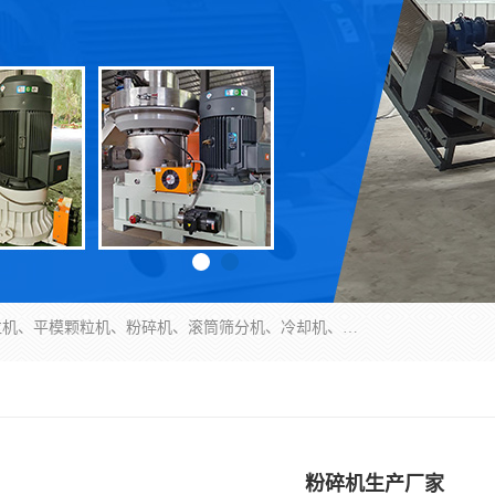
济南恒瑞达机械有限公司主营：颗粒机、环模颗粒机、平模颗粒机、粉碎机、滚筒筛分机、冷却机、颗粒燃烧机、生物质颗粒机、木屑颗粒机、秸秆颗粒机、饲料颗粒机、燃料颗粒机、木材粉碎机、秸秆粉碎机、饲料粉碎机、颗粒冷却机、锯末滚筒筛、锤片粉碎机、滚筒筛、搅拌机等产品。
粉碎机生产厂家