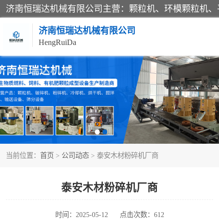
济南恒瑞达机械有限公司
HengRuiDa
颗粒机
平模颗粒机
秸秆颗粒机
当前位置：
首页
>
公司动态
> 泰安木材粉碎机厂商
燃料颗粒机
粉碎机
泰安木材粉碎机厂商
木材粉碎机
时间：2025-05-12
点击次数：612