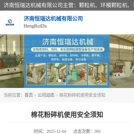
济南恒瑞达机械有限公司
HengRuiDa
颗粒机
平模颗粒机
秸秆颗粒机
当前位置：
首页
>
公司动态
> 棉花粉碎机使用安全须知
燃料颗粒机
粉碎机
棉花粉碎机使用安全须知
木材粉碎机
时间：2025-12-04
点击次数：369