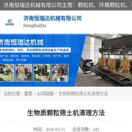
济南恒瑞达机械有限公司
HengRuiDa
颗粒机
平模颗粒机
秸秆颗粒机
当前位置：
首页
>
公司动态
> 生物质颗粒筛土机清理方法
燃料颗粒机
粉碎机
生物质颗粒筛土机清理方法
木材粉碎机
时间：2026-03-15
点击次数：243