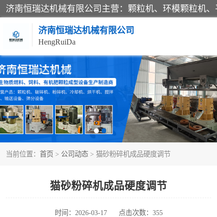
济南恒瑞达机械有限公司
HengRuiDa
颗粒机
平模颗粒机
秸秆颗粒机
当前位置：
首页
>
公司动态
> 猫砂粉碎机成品硬度调节
燃料颗粒机
粉碎机
猫砂粉碎机成品硬度调节
木材粉碎机
时间：2026-03-17
点击次数：355