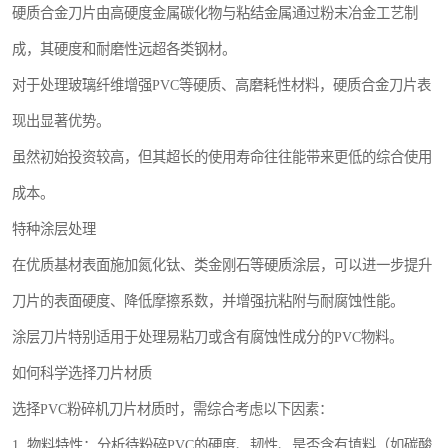
硬质合金刀片由高硬度金属碳化物与粘结金属通过粉末冶金工艺制
成，其硬度和耐磨性远超各类钢材。
对于处理玻璃纤维增强PVC等硬质、高磨耗性材料，硬质合金刀片表
现出显著优势。
虽然初始投资较高，但其超长的使用寿命往往能带来更低的综合使用
成本。
特种涂层处理
在优质基材表面施加氮化钛、类金刚石等硬质涂层，可以进一步提升
刀片的表面硬度、降低摩擦系数，并增强抗粘附与耐腐蚀性能。
涂层刀片特别适用于处理易粘刀或含有腐蚀性成分的PVC物料。
如何科学选择刀片材质
选择PVC粉碎机刀片材质时，需综合考虑以下因素：
1. 物料特性：分析待粉碎PVC的硬度、韧性、是否含有填料（如碳酸