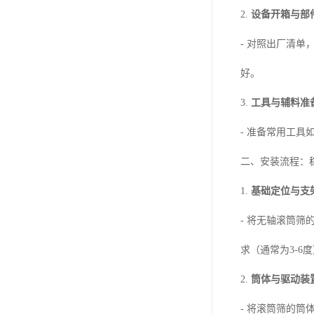
2.
设备开箱与部
- 对照出厂清
好。
3.
工具与辅料准
- 准备常用工
二、安装流程：
1.
基础定位与支
- 将无轴滚筒
求（通常为3-6
2.
筒体与驱动装
- 将滚筒筛的