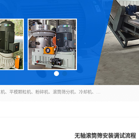
济南恒瑞达机械有限公司主营：颗粒机、环模颗粒机、平模颗粒机、粉碎机、滚筒筛分机、冷却机、颗粒燃烧机、生物质颗粒机、木屑颗粒机、秸秆颗粒机、饲料颗粒机、燃料颗粒机、木材粉碎机、秸秆粉碎机、饲料粉碎机、颗粒冷却机、锯末滚筒筛、锤片粉碎机、滚筒筛、搅拌机等产品。
无轴滚筒筛安装调试流程