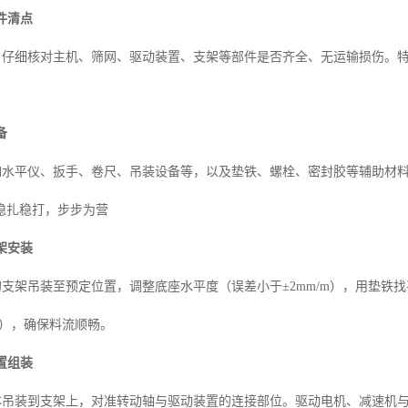
件清点
单，仔细核对主机、筛网、驱动装置、支架等部件是否齐全、无运输损伤。
备
具如水平仪、扳手、卷尺、吊装设备等，以及垫铁、螺栓、密封胶等辅助材
稳扎稳打，步步为营
架安装
筛的支架吊装至预定位置，调整底座水平度（误差小于±2mm/m），用垫
度），确保料流顺畅。
置组装
筒体吊装到支架上，对准转动轴与驱动装置的连接部位。驱动电机、减速机