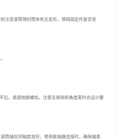
特别注意滚筒筛的筒体有无变形，筛网固定件是否完
料。
铁找平后，紧固地脚螺栓。注意支架倾斜角度需符合设计要
与滚筒轴应同轴度良好，使用联轴器连接时，确保偏差