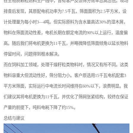
在生物质颗粒燃料生产线中，曾有客户反馈筛分效率忽高忽低。现场
排查后发现，其原配电机功率为7.5千瓦，筛面面积为2.5平方米，设
计处理量为每小时3—4吨。但实际原料为含水量高达30%的湿木屑，
物料在筛面流动性差，电机长期在额定电流的90%以上运行，温度偏
高。随后我们将电机更换为11千瓦，并略微降低筛面倾角以延长物料
停留时间，问题得到根本解决。
而在饲料加工领域，处理干燥籽粒类物料时，情况又有所不同。这类
物料容重大但流动性好，筛分阻力小。客户原选用15千瓦电机配套3
平方米筛面，实际运行中电流长时间维持在60%以下，浪费明显。我
们建议其将电机更换为11千瓦，并优化了筛网张紧结构，较终在保证
产量的前提下，吨料电耗下降了约15%。
总结与建议