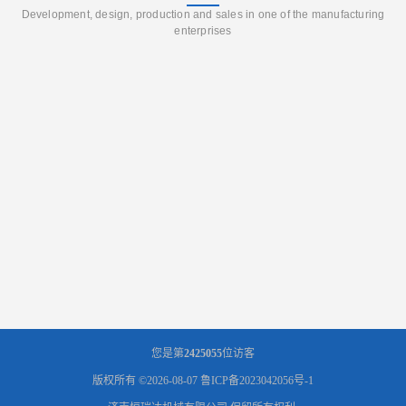
Development, design, production and sales in one of the manufacturing
enterprises
您是第
2425055
位访客
版权所有 ©2026-08-07
鲁ICP备2023042056号-1