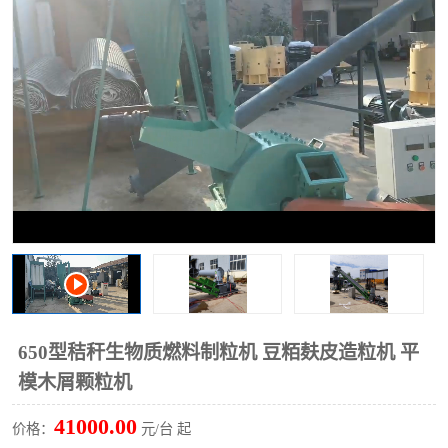
搅拌机
冷却机
颗粒冷却机
颗粒燃烧机
滚筒筛
滚筒筛分机
锯末滚筒筛
650型秸秆生物质燃料制粒机 豆粨麸皮造粒机 平
模木屑颗粒机
41000.00
价格：
元/台 起