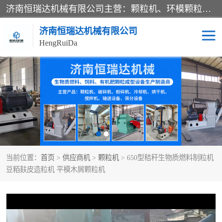
济南恒瑞达机械有限公司主营：颗粒机、环模颗粒机、平模颗粒机、粉碎机、滚筒筛分机、冷却机、颗粒燃烧机、生物质颗粒机、木屑颗粒机、秸秆颗粒机、饲料颗粒机、燃料颗粒机、木材粉碎机、秸秆粉碎机、饲料粉碎机、颗粒冷却机、锯末滚筒筛、锤片粉碎机、滚筒筛、搅拌机等产品。
济南恒瑞达机械有限公司
HengRuiDa
颗粒机
环模颗粒机
平模颗粒机
生物质颗粒机
秸秆颗粒机
饲料颗粒机
当前位置：
首页
>
供应商机
>
颗粒机
> 650型秸秆生物质燃料制粒机
燃料颗粒机
木屑颗粒机
豆粨麸皮造粒机 平模木屑颗粒机
粉碎机
秸秆粉碎机
木材粉碎机
锤片粉碎机