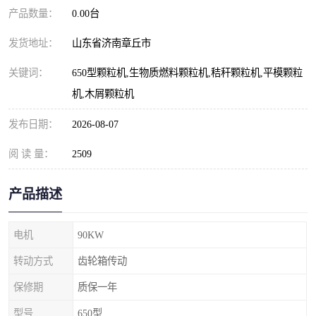
产品数量：
0.00台
发货地址：
山东省济南章丘市
关键词：
650型颗粒机,生物质燃料颗粒机,秸秆颗粒机,平模颗粒
机,木屑颗粒机
发布日期：
2026-08-07
阅 读 量：
2509
产品描述
电机
90KW
转动方式
齿轮箱传动
保修期
质保一年
型号
650型