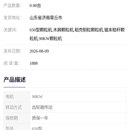
产品数量：
0.00台
发货地址：
山东省济南章丘市
关键词：
650型颗粒机,木屑颗粒机,稻壳制粒颗粒机,锯末秸秆颗
粒机,90KW颗粒机
发布日期：
2026-08-09
阅 读 量：
1888
产品描述
电机
90KW
转动方式
齿轮箱传动
保修期
质保一年
型号
650型