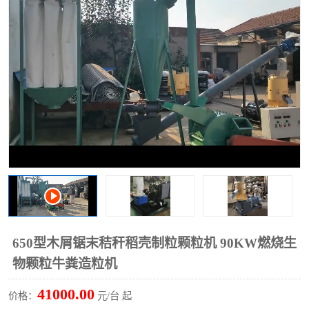
搅拌机
冷却机
颗粒冷却机
颗粒燃烧机
滚筒筛
滚筒筛分机
锯末滚筒筛
650型木屑锯末秸秆稻壳制粒颗粒机 90KW燃烧生
物颗粒牛粪造粒机
41000.00
价格：
元/台 起