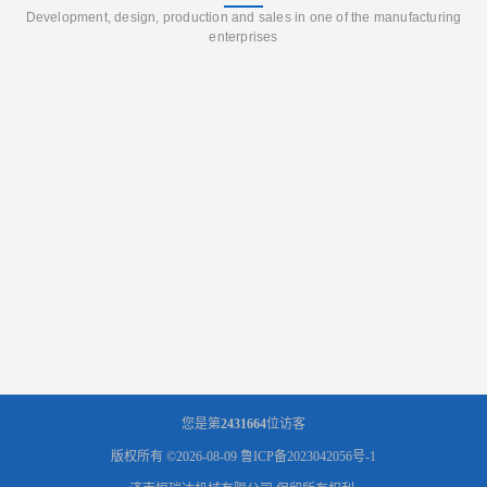
Development, design, production and sales in one of the manufacturing
enterprises
您是第
2431664
位访客
版权所有 ©2026-08-09
鲁ICP备2023042056号-1