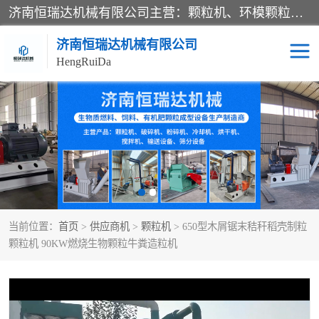
济南恒瑞达机械有限公司主营：颗粒机、环模颗粒机、平模颗粒机、粉碎机、滚筒筛分机、冷却机、颗粒燃烧机、生物质颗粒机、木屑颗粒机、秸秆颗粒机、饲料颗粒机、燃料颗粒机、木材粉碎机、秸秆粉碎机、饲料粉碎机、颗粒冷却机、锯末滚筒筛、锤片粉碎机、滚筒筛、搅拌机等产品。
济南恒瑞达机械有限公司
HengRuiDa
颗粒机
环模颗粒机
平模颗粒机
生物质颗粒机
秸秆颗粒机
饲料颗粒机
当前位置：
首页
>
供应商机
>
颗粒机
> 650型木屑锯末秸秆稻壳制粒
燃料颗粒机
木屑颗粒机
颗粒机 90KW燃烧生物颗粒牛粪造粒机
粉碎机
秸秆粉碎机
木材粉碎机
锤片粉碎机