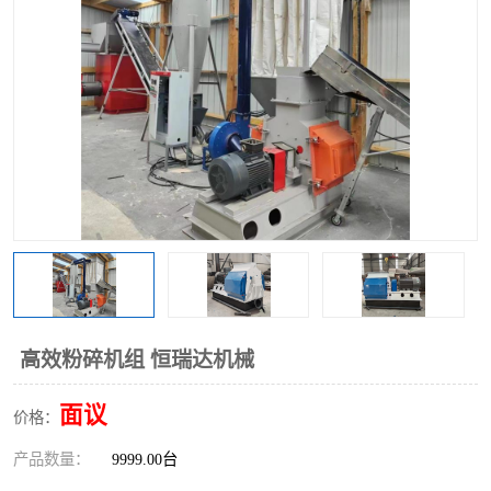
搅拌机
冷却机
颗粒冷却机
颗粒燃烧机
滚筒筛
滚筒筛分机
锯末滚筒筛
高效粉碎机组 恒瑞达机械
面议
价格：
产品数量：
9999.00台