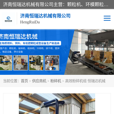
济南恒瑞达机械有限公司主营：颗粒机、环模颗粒机、平模颗粒机、粉碎机、滚筒筛分机、冷却机、颗粒燃烧机、生物质颗粒机、木屑颗粒机、秸秆颗粒机、饲料颗粒机、燃料颗粒机、木材粉碎机、秸秆粉碎机、饲料粉碎机、颗粒冷却机、锯末滚筒筛、锤片粉碎机、滚筒筛、搅拌机等产品。
济南恒瑞达机械有限公司
HengRuiDa
颗粒机
环模颗粒机
平模颗粒机
生物质颗粒机
秸秆颗粒机
饲料颗粒机
当前位置：
首页
>
供应商机
>
粉碎机
> 高效粉碎机组 恒瑞达机械
燃料颗粒机
木屑颗粒机
粉碎机
秸秆粉碎机
木材粉碎机
锤片粉碎机