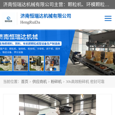
济南恒瑞达机械有限公司主营：颗粒机、环模颗粒机、平模颗粒机、粉碎机、滚筒筛分机、冷却机、颗粒燃烧机、生物质颗粒机、木屑颗粒机、秸秆颗粒机、饲料颗粒机、燃料颗粒机、木材粉碎机、秸秆粉碎机、饲料粉碎机、颗粒冷却机、锯末滚筒筛、锤片粉碎机、滚筒筛、搅拌机等产品。
济南恒瑞达机械有限公司
HengRuiDa
颗粒机
环模颗粒机
平模颗粒机
生物质颗粒机
秸秆颗粒机
饲料颗粒机
当前位置：
首页
>
供应商机
>
粉碎机
> 30b高效粉碎机 密封可靠
燃料颗粒机
木屑颗粒机
粉碎机
秸秆粉碎机
木材粉碎机
锤片粉碎机