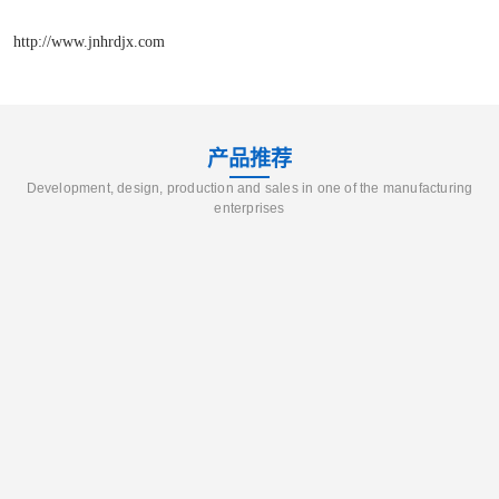
http://www.jnhrdjx.com
产品推荐
Development, design, production and sales in one of the manufacturing
enterprises