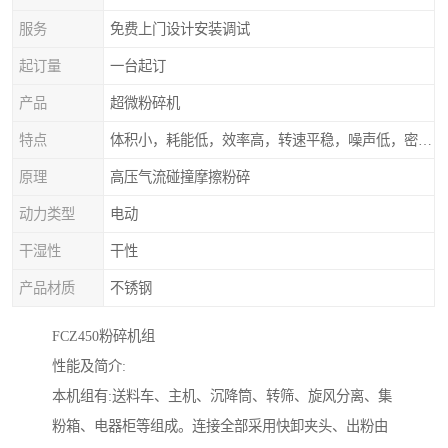
服务
免费上门设计安装调试
起订量
一台起订
产品
超微粉碎机
特点
体积小，耗能低，效率高，转速平稳，噪声低，密封可靠
原理
高压气流碰撞摩擦粉碎
动力类型
电动
干湿性
干性
产品材质
不锈钢
FCZ450粉碎机组
性能及简介:
本机组有:送料车、主机、沉降筒、转筛、旋风分离、集
粉箱、电器柜等组成。连接全部采用快卸夹头、出粉由