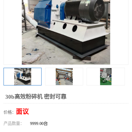
搅拌机
冷却机
颗粒冷却机
颗粒燃烧机
滚筒筛
滚筒筛分机
锯末滚筒筛
30b高效粉碎机 密封可靠
面议
价格：
产品数量：
9999.00台