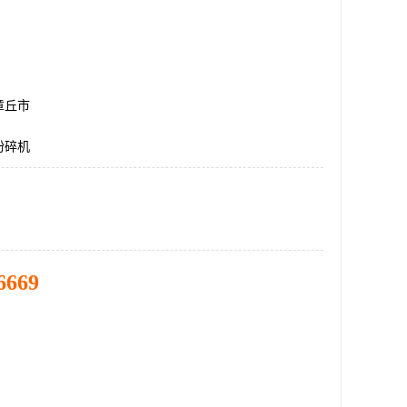
章丘市
粉碎机
6669