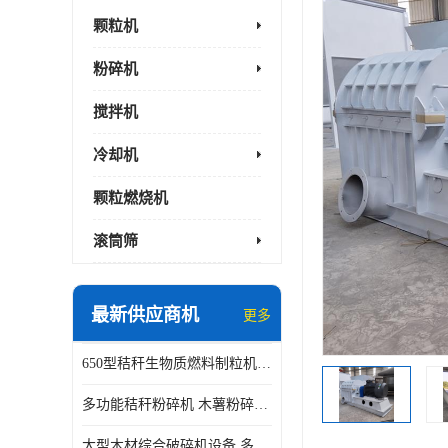
颗粒机
粉碎机
搅拌机
冷却机
颗粒燃烧机
滚筒筛
最新供应商机
更多
650型秸秆生物质燃料制粒机 豆粨麸皮造粒机 平模木屑颗粒机
多功能秸秆粉碎机 木薯粉碎机 自有工厂
大型木材综合破碎机设备 多功能木屑粉碎机 废料木材粉碎机