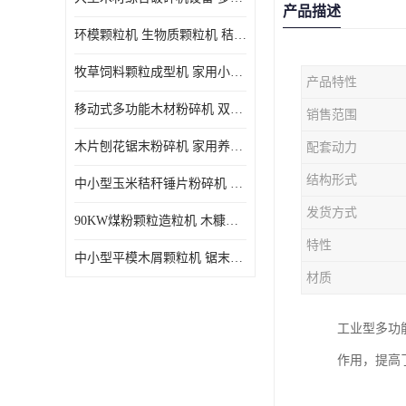
产品描述
环模颗粒机 生物质颗粒机 秸秆木屑制粒机 木糠造粒机
牧草饲料颗粒成型机 家用小型饲料颗粒机 可定制
产品特性
移动式多功能木材粉碎机 双进料口果树枝叶粉碎 木片边角料
销售范围
木片刨花锯末粉碎机 家用养殖饲料玉米芯秸秆粉碎机械
配套动力
结构形式
中小型玉米秸秆锤片粉碎机 家用多功能打粉机 杂粮饲料粉碎设备
发货方式
90KW煤粉颗粒造粒机 木糠稻壳制粒机 秸秆颗粒机
特性
中小型平模木屑颗粒机 锯末刨花生物质燃料秸秆压缩颗粒机
材质
工业型多功
作用，提高