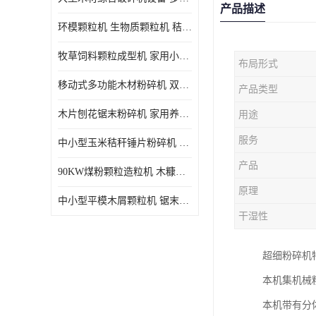
产品描述
环模颗粒机 生物质颗粒机 秸秆木屑制粒机 木糠造粒机
牧草饲料颗粒成型机 家用小型饲料颗粒机 可定制
布局形式
移动式多功能木材粉碎机 双进料口果树枝叶粉碎 木片边角料
产品类型
木片刨花锯末粉碎机 家用养殖饲料玉米芯秸秆粉碎机械
用途
服务
中小型玉米秸秆锤片粉碎机 家用多功能打粉机 杂粮饲料粉碎设备
产品
90KW煤粉颗粒造粒机 木糠稻壳制粒机 秸秆颗粒机
原理
中小型平模木屑颗粒机 锯末刨花生物质燃料秸秆压缩颗粒机
干湿性
超细粉碎机
本机集机械
本机带有分