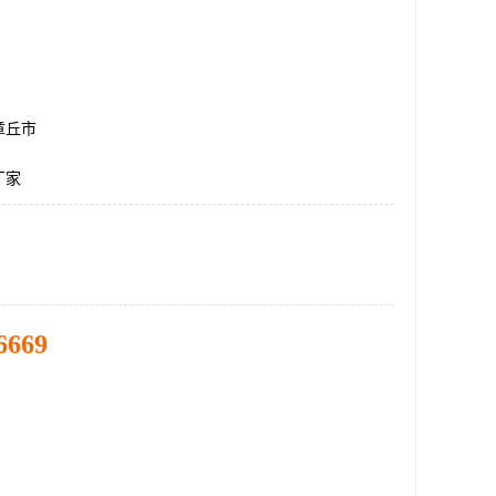
章丘市
厂家
6669