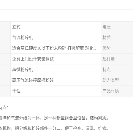
立式
电压
气流粉碎机
材质
适合莫氏硬度10以下粉末粉碎 打撒解聚 球化整形等
优势
免费上门设计安装调试
起订量
超微粉碎机
特点
高压气流碰撞摩擦粉碎
动力类型
干性
产品材质
特点：
粉碎和气流分级为一体，是一种新型组合型设备，结构紧凑。
体机构，把分级和粉碎部件一分二，便于检查、清洗、维修。