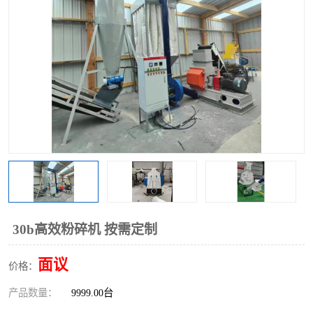
搅拌机
冷却机
颗粒冷却机
颗粒燃烧机
滚筒筛
滚筒筛分机
锯末滚筒筛
30b高效粉碎机 按需定制
面议
价格：
产品数量：
9999.00台