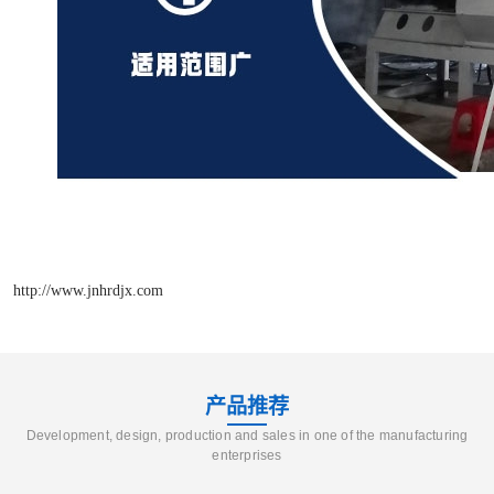
http://www.jnhrdjx.com
产品推荐
Development, design, production and sales in one of the manufacturing
enterprises