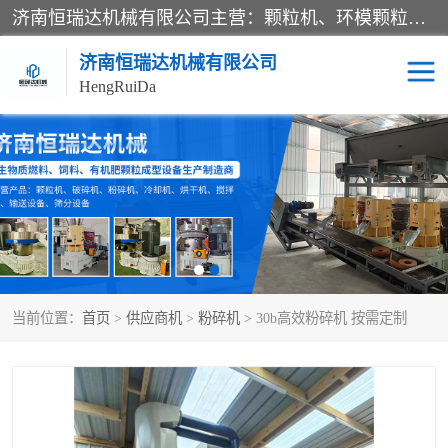
济南恒瑞达机械有限公司主营：颗粒机、环模颗粒机、平模颗粒机、粉碎机、滚筒筛分机、冷却机、颗粒燃烧机、生物质颗粒机、木屑颗粒机、秸秆颗粒机、饲料颗粒机、燃料颗粒机、木材粉碎机、秸秆粉碎机、饲料粉碎机、颗粒冷却机、锯末滚筒筛、锤片粉碎机、滚筒筛、搅拌机等产品。
济南恒瑞达机械有限公司
HengRuiDa
颗粒机
环模颗粒机
平模颗粒机
生物质颗粒机
秸秆颗粒机
饲料颗粒机
当前位置：
首页
>
供应商机
>
粉碎机
> 30b高效粉碎机 按需定制
燃料颗粒机
木屑颗粒机
粉碎机
秸秆粉碎机
木材粉碎机
锤片粉碎机