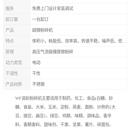
服务
免费上门设计安装调试
起订量
一台起订
产品
超微粉碎机
特点
体积小，耗能低，效率高，转速平稳，噪声低，密封可靠
原理
高压气流碰撞摩擦粉碎
动力类型
电动
干湿性
干性
产品材质
不锈钢
WF涡轮粉碎机主要适用于制药、化工、食品(白糖、砂
糖、食盐、大米、玉米、淀粉、燕麦、面粉、炒熟的{大
豆、豌豆、扁豆}、绿豆、鸡精、味精、调味品、香辛
料、香精香料、甜味剂、干果、坚果、薯片、碎面包、