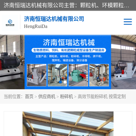
济南恒瑞达机械有限公司主营：颗粒机、环模颗粒机、平模颗粒机、粉碎机、滚筒筛分机、冷却机、颗粒燃烧机、生物质颗粒机、木屑颗粒机、秸秆颗粒机、饲料颗粒机、燃料颗粒机、木材粉碎机、秸秆粉碎机、饲料粉碎机、颗粒冷却机、锯末滚筒筛、锤片粉碎机、滚筒筛、搅拌机等产品。
济南恒瑞达机械有限公司
HengRuiDa
颗粒机
环模颗粒机
平模颗粒机
生物质颗粒机
秸秆颗粒机
饲料颗粒机
当前位置：
首页
>
供应商机
>
粉碎机
> 高效节能粉碎机 按需定制
燃料颗粒机
木屑颗粒机
粉碎机
秸秆粉碎机
木材粉碎机
锤片粉碎机