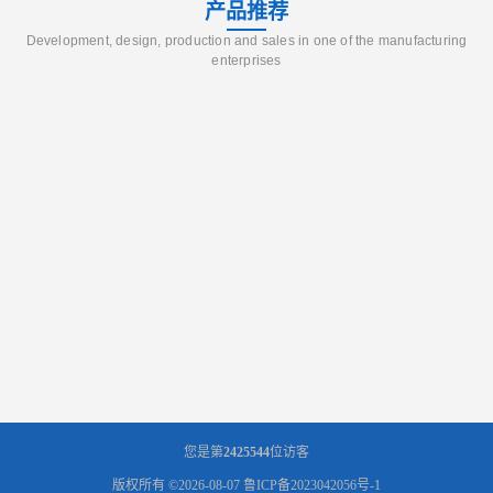
产品推荐
Development, design, production and sales in one of the manufacturing
enterprises
您是第
2425544
位访客
版权所有 ©2026-08-07
鲁ICP备2023042056号-1