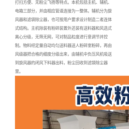
打扫方便、无粉尘飞扬等特点。本机包括主机、辅机、
电箱三部分，并由相应管道连接为一整体。辅机分为旋
风器和滤袋除尘器，也可按用户要求设计制造二者连体
式结构。主机除装有粉碎装置外还装有送料器和风选式
离心分级，无筛无网，可对制品粒度进行意调节并控
制。物料经定量自动均匀送料器送人粉碎室粉碎，再由
风级器把合格的细度分级出来，由辅机中负压风机吸送
到旋风器的闭风下料器出料，粉尘回收到滤袋除尘器
里。