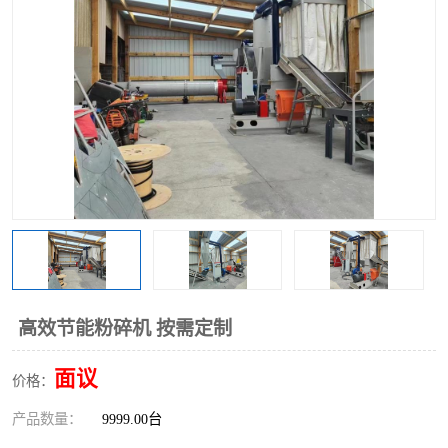
搅拌机
冷却机
颗粒冷却机
颗粒燃烧机
滚筒筛
滚筒筛分机
锯末滚筒筛
高效节能粉碎机 按需定制
面议
价格：
产品数量：
9999.00台