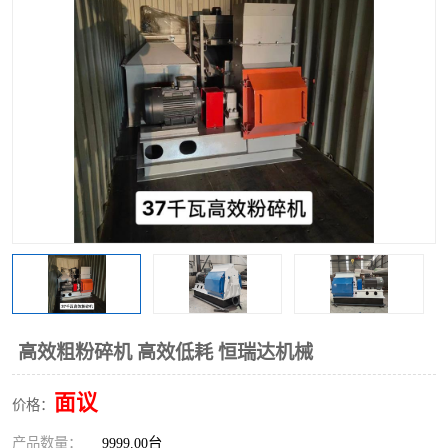
搅拌机
冷却机
颗粒冷却机
颗粒燃烧机
滚筒筛
滚筒筛分机
锯末滚筒筛
高效粗粉碎机 高效低耗 恒瑞达机械
面议
价格：
产品数量：
9999.00台