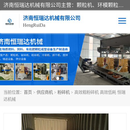
济南恒瑞达机械有限公司主营：颗粒机、环模颗粒机、平模颗粒机、粉碎机、滚筒筛分机、冷却机、颗粒燃烧机、生物质颗粒机、木屑颗粒机、秸秆颗粒机、饲料颗粒机、燃料颗粒机、木材粉碎机、秸秆粉碎机、饲料粉碎机、颗粒冷却机、锯末滚筒筛、锤片粉碎机、滚筒筛、搅拌机等产品。
济南恒瑞达机械有限公司
HengRuiDa
颗粒机
环模颗粒机
平模颗粒机
生物质颗粒机
秸秆颗粒机
饲料颗粒机
当前位置：
首页
>
供应商机
>
粉碎机
> 高效粗粉碎机 高效低耗 恒瑞
燃料颗粒机
木屑颗粒机
达机械
粉碎机
秸秆粉碎机
木材粉碎机
锤片粉碎机