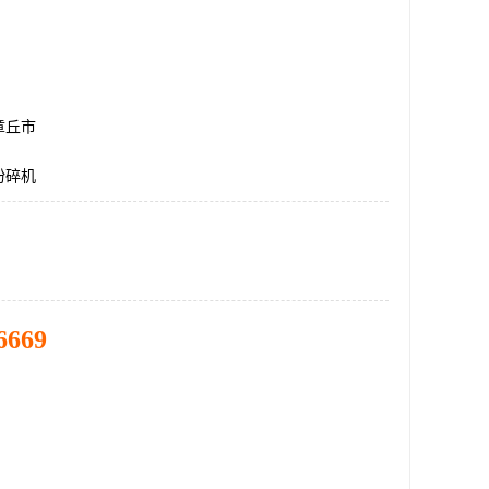
章丘市
粉碎机
6669