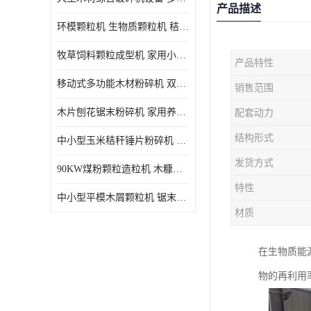
产品描述
环模颗粒机 生物质颗粒机 秸秆木屑制粒机 木糠造粒机
牧草饲料颗粒成型机 家用小型饲料颗粒机 可定制
产品特性
移动式多功能木材粉碎机 双进料口果树枝叶粉碎 木片边角料
销售范围
木片刨花锯末粉碎机 家用养殖饲料玉米芯秸秆粉碎机械
配套动力
结构形式
中小型玉米秸秆锤片粉碎机 家用多功能打粉机 杂粮饲料粉碎设备
发货方式
90KW煤粉颗粒造粒机 木糠稻壳制粒机 秸秆颗粒机
特性
中小型平模木屑颗粒机 锯末刨花生物质燃料秸秆压缩颗粒机
材质
在生物质能
物的再利用