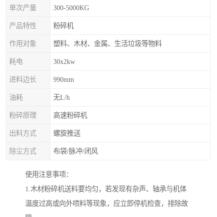
单次产量
300-5000KG
产品特性
粉碎机
作用对象
塑料、木材、金属、生活垃圾等物料
耗电
30x2kw
进料边长
990mm
油耗
无L/h
粉碎原理
高速粉碎机
出料方式
螺旋推送
除尘方式
布袋/脉冲/闭风
使用注意事项：
1.木材粉碎机送料要均匀，若发现有杂声、轴承与机体
温度过高或向外喷料等现象，应立即停机检查，排除故