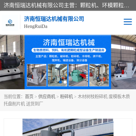
济南恒瑞达机械有限公司主营：颗粒机、环模颗粒机、平模颗粒机、粉碎机、滚筒筛分机、冷却机、颗粒燃烧机、生物质颗粒机、木屑颗粒机、秸秆颗粒机、饲料颗粒机、燃料颗粒机、木材粉碎机、秸秆粉碎机、饲料粉碎机、颗粒冷却机、锯末滚筒筛、锤片粉碎机、滚筒筛、搅拌机等产品。
济南恒瑞达机械有限公司
HengRuiDa
颗粒机
环模颗粒机
平模颗粒机
生物质颗粒机
秸秆颗粒机
饲料颗粒机
当前位置：
首页
>
供应商机
>
粉碎机
> 木材树枝粉碎机 废模板木质
燃料颗粒机
木屑颗粒机
托盘削片机 送货到厂
粉碎机
秸秆粉碎机
木材粉碎机
锤片粉碎机