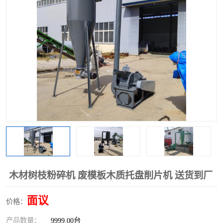
搅拌机
冷却机
颗粒冷却机
颗粒燃烧机
滚筒筛
滚筒筛分机
锯末滚筒筛
木材树枝粉碎机 废模板木质托盘削片机 送货到厂
面议
价格：
产品数量：
9999.00台