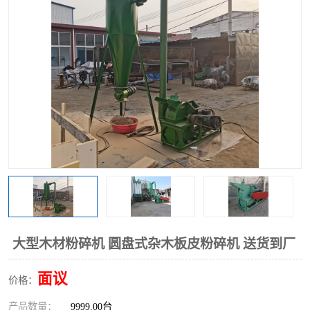
搅拌机
冷却机
颗粒冷却机
颗粒燃烧机
滚筒筛
滚筒筛分机
锯末滚筒筛
大型木材粉碎机 圆盘式杂木板皮粉碎机 送货到厂
面议
价格：
产品数量：
9999.00台