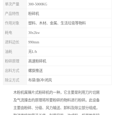
单次产量
300-5000KG
产品特性
粉碎机
作用对象
塑料、木材、金属、生活垃圾等物料
耗电
30x2kw
进料边长
990mm
油耗
无L/h
粉碎原理
高速粉碎机
出料方式
螺旋推送
除尘方式
布袋/脉冲/闭风
木粉机属锤片式粉碎机的一种，它主要是利用刀片切屑
及气流撞击的原理将所要粉碎的物料进行粉碎。此设备
主要由粉碎、分级、风力输送、卸料及除尘部分组成，