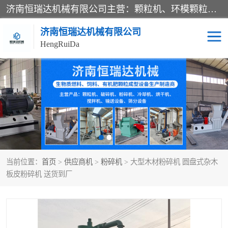
济南恒瑞达机械有限公司主营：颗粒机、环模颗粒机、平模颗粒机、粉碎机、滚筒筛分机、冷却机、颗粒燃烧机、生物质颗粒机、木屑颗粒机、秸秆颗粒机、饲料颗粒机、燃料颗粒机、木材粉碎机、秸秆粉碎机、饲料粉碎机、颗粒冷却机、锯末滚筒筛、锤片粉碎机、滚筒筛、搅拌机等产品。
济南恒瑞达机械有限公司
HengRuiDa
颗粒机
环模颗粒机
平模颗粒机
生物质颗粒机
秸秆颗粒机
饲料颗粒机
当前位置：
首页
>
供应商机
>
粉碎机
> 大型木材粉碎机 圆盘式杂木
燃料颗粒机
木屑颗粒机
板皮粉碎机 送货到厂
粉碎机
秸秆粉碎机
木材粉碎机
锤片粉碎机