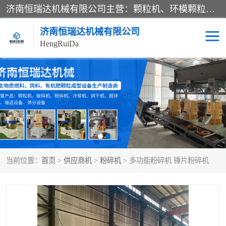
济南恒瑞达机械有限公司主营：颗粒机、环模颗粒机、平模颗粒机、粉碎机、滚筒筛分机、冷却机、颗粒燃烧机、生物质颗粒机、木屑颗粒机、秸秆颗粒机、饲料颗粒机、燃料颗粒机、木材粉碎机、秸秆粉碎机、饲料粉碎机、颗粒冷却机、锯末滚筒筛、锤片粉碎机、滚筒筛、搅拌机等产品。
济南恒瑞达机械有限公司
HengRuiDa
颗粒机
环模颗粒机
平模颗粒机
生物质颗粒机
秸秆颗粒机
饲料颗粒机
当前位置：
首页
>
供应商机
>
粉碎机
> 多功能粉碎机 锤片粉碎机
燃料颗粒机
木屑颗粒机
粉碎机
秸秆粉碎机
木材粉碎机
锤片粉碎机