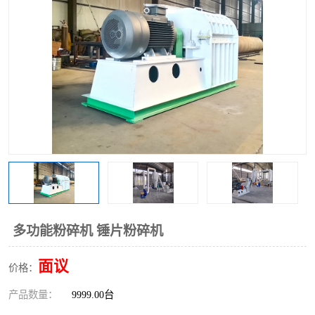
搅拌机
冷却机
颗粒冷却机
颗粒燃烧机
滚筒筛
滚筒筛分机
锯末滚筒筛
多功能粉碎机 锤片粉碎机
面议
价格：
产品数量：
9999.00台