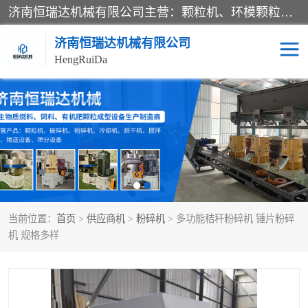
济南恒瑞达机械有限公司主营：颗粒机、环模颗粒机、平模颗粒机、粉碎机、滚筒筛分机、冷却机、颗粒燃烧机、生物质颗粒机、木屑颗粒机、秸秆颗粒机、饲料颗粒机、燃料颗粒机、木材粉碎机、秸秆粉碎机、饲料粉碎机、颗粒冷却机、锯末滚筒筛、锤片粉碎机、滚筒筛、搅拌机等产品。
济南恒瑞达机械有限公司
HengRuiDa
颗粒机
环模颗粒机
平模颗粒机
生物质颗粒机
秸秆颗粒机
饲料颗粒机
当前位置：
首页
>
供应商机
>
粉碎机
> 多功能秸秆粉碎机 锤片粉碎
燃料颗粒机
木屑颗粒机
机 规格多样
粉碎机
秸秆粉碎机
木材粉碎机
锤片粉碎机