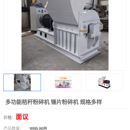
搅拌机
冷却机
颗粒冷却机
颗粒燃烧机
滚筒筛
滚筒筛分机
锯末滚筒筛
多功能秸秆粉碎机 锤片粉碎机 规格多样
面议
价格：
产品数量：
9999.00台