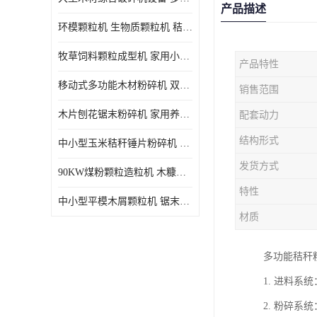
产品描述
环模颗粒机 生物质颗粒机 秸秆木屑制粒机 木糠造粒机
牧草饲料颗粒成型机 家用小型饲料颗粒机 可定制
产品特性
移动式多功能木材粉碎机 双进料口果树枝叶粉碎 木片边角料
销售范围
木片刨花锯末粉碎机 家用养殖饲料玉米芯秸秆粉碎机械
配套动力
结构形式
中小型玉米秸秆锤片粉碎机 家用多功能打粉机 杂粮饲料粉碎设备
发货方式
90KW煤粉颗粒造粒机 木糠稻壳制粒机 秸秆颗粒机
特性
中小型平模木屑颗粒机 锯末刨花生物质燃料秸秆压缩颗粒机
材质
多功能秸秆
1. 进料
2. 粉碎