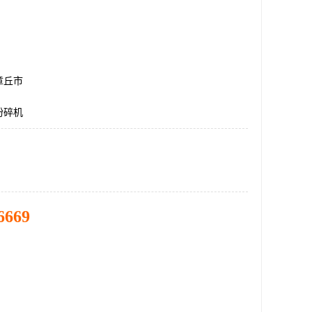
章丘市
粉碎机
6669