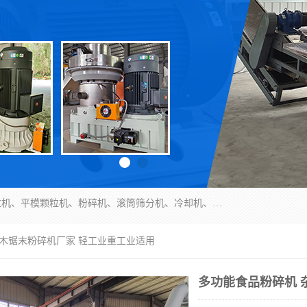
济南恒瑞达机械有限公司主营：颗粒机、环模颗粒机、平模颗粒机、粉碎机、滚筒筛分机、冷却机、颗粒燃烧机、生物质颗粒机、木屑颗粒机、秸秆颗粒机、饲料颗粒机、燃料颗粒机、木材粉碎机、秸秆粉碎机、饲料粉碎机、颗粒冷却机、锯末滚筒筛、锤片粉碎机、滚筒筛、搅拌机等产品。
杂木锯末粉碎机厂家 轻工业重工业适用
多功能食品粉碎机 