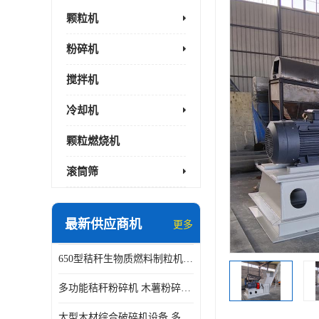
颗粒机
粉碎机
搅拌机
冷却机
颗粒燃烧机
滚筒筛
最新供应商机
更多
650型秸秆生物质燃料制粒机 豆粨麸皮造粒机 平模木屑颗粒机
多功能秸秆粉碎机 木薯粉碎机 自有工厂
大型木材综合破碎机设备 多功能木屑粉碎机 废料木材粉碎机