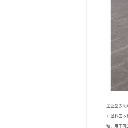
工业型多功
1. 塑料
粒，用于再