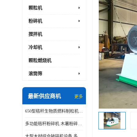
颗粒机
粉碎机
搅拌机
冷却机
颗粒燃烧机
滚筒筛
最新供应商机
更多
650型秸秆生物质燃料制粒机 豆粨麸皮造粒机 平模木屑颗粒机
多功能秸秆粉碎机 木薯粉碎机 自有工厂
大型木材综合破碎机设备 多功能木屑粉碎机 废料木材粉碎机