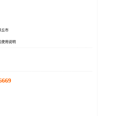
章丘市
机使用说明
6669