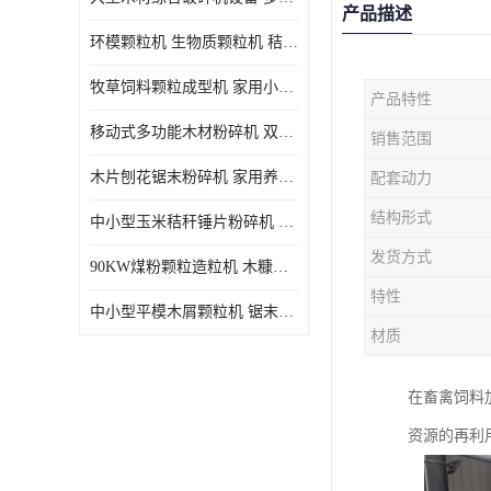
产品描述
环模颗粒机 生物质颗粒机 秸秆木屑制粒机 木糠造粒机
牧草饲料颗粒成型机 家用小型饲料颗粒机 可定制
产品特性
移动式多功能木材粉碎机 双进料口果树枝叶粉碎 木片边角料
销售范围
木片刨花锯末粉碎机 家用养殖饲料玉米芯秸秆粉碎机械
配套动力
结构形式
中小型玉米秸秆锤片粉碎机 家用多功能打粉机 杂粮饲料粉碎设备
发货方式
90KW煤粉颗粒造粒机 木糠稻壳制粒机 秸秆颗粒机
特性
中小型平模木屑颗粒机 锯末刨花生物质燃料秸秆压缩颗粒机
材质
在畜禽饲料
资源的再利