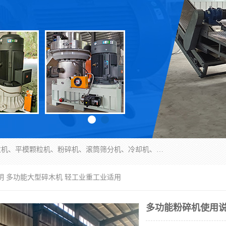
济南恒瑞达机械有限公司主营：颗粒机、环模颗粒机、平模颗粒机、粉碎机、滚筒筛分机、冷却机、颗粒燃烧机、生物质颗粒机、木屑颗粒机、秸秆颗粒机、饲料颗粒机、燃料颗粒机、木材粉碎机、秸秆粉碎机、饲料粉碎机、颗粒冷却机、锯末滚筒筛、锤片粉碎机、滚筒筛、搅拌机等产品。
明 多功能大型碎木机 轻工业重工业适用
多功能粉碎机使用说