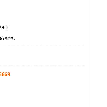
章丘市
粉碎揉丝机
6669