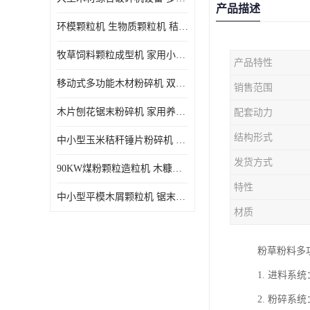
产品描述
环模颗粒机 生物质颗粒机 秸秆木屑制粒机 木糠造粒机
牧草饲料颗粒成型机 家用小型饲料颗粒机 可定制
产品特性
移动式多功能木材粉碎机 双进料口果树枝叶粉碎 木片边角料
销售范围
木片刨花锯末粉碎机 家用养殖饲料玉米芯秸秆粉碎机械
配套动力
结构形式
中小型玉米秸秆锤片粉碎机 家用多功能打粉机 杂粮饲料粉碎设备
发货方式
90KW煤粉颗粒造粒机 木糠稻壳制粒机 秸秆颗粒机
特性
中小型平模木屑颗粒机 锯末刨花生物质燃料秸秆压缩颗粒机
材质
粉草粉料多
1. 进料
2. 粉碎