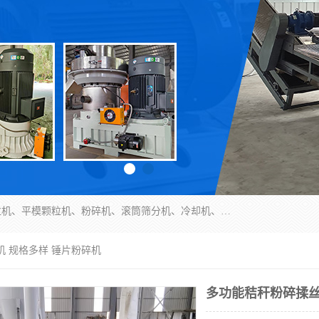
济南恒瑞达机械有限公司主营：颗粒机、环模颗粒机、平模颗粒机、粉碎机、滚筒筛分机、冷却机、颗粒燃烧机、生物质颗粒机、木屑颗粒机、秸秆颗粒机、饲料颗粒机、燃料颗粒机、木材粉碎机、秸秆粉碎机、饲料粉碎机、颗粒冷却机、锯末滚筒筛、锤片粉碎机、滚筒筛、搅拌机等产品。
机 规格多样 锤片粉碎机
多功能秸秆粉碎揉丝