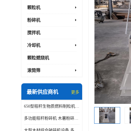
颗粒机
粉碎机
搅拌机
冷却机
颗粒燃烧机
滚筒筛
最新供应商机
更多
650型秸秆生物质燃料制粒机 豆粨麸皮造粒机 平模木屑颗粒机
多功能秸秆粉碎机 木薯粉碎机 自有工厂
大型木材综合破碎机设备 多功能木屑粉碎机 废料木材粉碎机