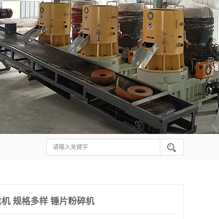
机 规格多样 锤片粉碎机