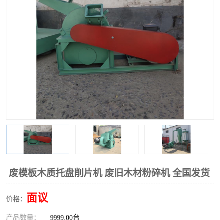
搅拌机
冷却机
颗粒冷却机
颗粒燃烧机
滚筒筛
滚筒筛分机
锯末滚筒筛
废模板木质托盘削片机 废旧木材粉碎机 全国发货
面议
价格：
产品数量：
9999.00台