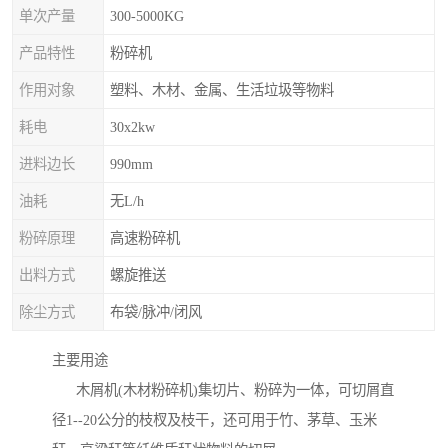
单次产量
300-5000KG
产品特性
粉碎机
作用对象
塑料、木材、金属、生活垃圾等物料
耗电
30x2kw
进料边长
990mm
油耗
无L/h
粉碎原理
高速粉碎机
出料方式
螺旋推送
除尘方式
布袋/脉冲/闭风
主要用途
木屑机(木材粉碎机)集切片、粉碎为一体，可切屑直
径1--20公分的枝杈及枝干，还可用于竹、茅草、玉米