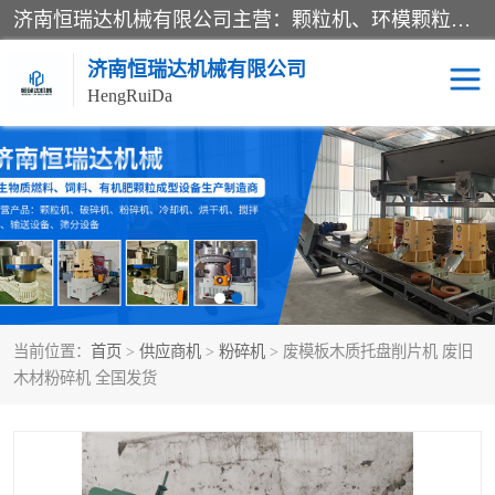
济南恒瑞达机械有限公司主营：颗粒机、环模颗粒机、平模颗粒机、粉碎机、滚筒筛分机、冷却机、颗粒燃烧机、生物质颗粒机、木屑颗粒机、秸秆颗粒机、饲料颗粒机、燃料颗粒机、木材粉碎机、秸秆粉碎机、饲料粉碎机、颗粒冷却机、锯末滚筒筛、锤片粉碎机、滚筒筛、搅拌机等产品。
济南恒瑞达机械有限公司
HengRuiDa
颗粒机
环模颗粒机
平模颗粒机
生物质颗粒机
秸秆颗粒机
饲料颗粒机
当前位置：
首页
>
供应商机
>
粉碎机
> 废模板木质托盘削片机 废旧
燃料颗粒机
木屑颗粒机
木材粉碎机 全国发货
粉碎机
秸秆粉碎机
木材粉碎机
锤片粉碎机