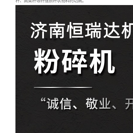
秆、高梁秆等纤维质秆状物料的切屑。