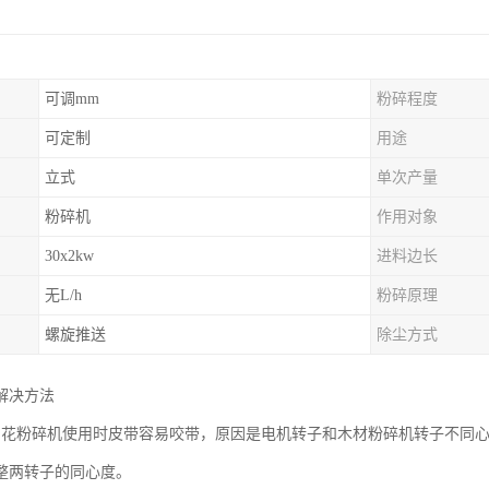
可调mm
粉碎程度
可定制
用途
立式
单次产量
粉碎机
作用对象
30x2kw
进料边长
无L/h
粉碎原理
螺旋推送
除尘方式
解决方法
刨花粉碎机使用时皮带容易咬带，原因是电机转子和木材粉碎机转子不同
整两转子的同心度。