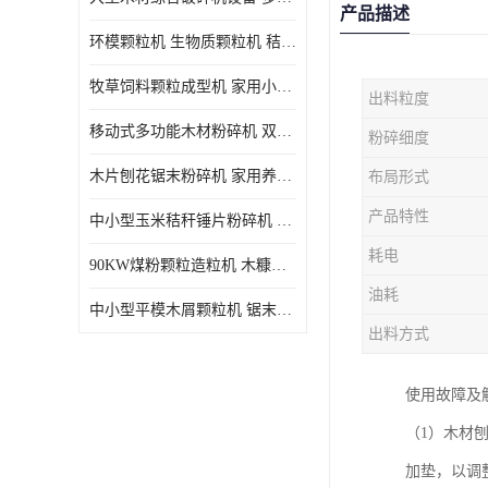
产品描述
环模颗粒机 生物质颗粒机 秸秆木屑制粒机 木糠造粒机
牧草饲料颗粒成型机 家用小型饲料颗粒机 可定制
出料粒度
移动式多功能木材粉碎机 双进料口果树枝叶粉碎 木片边角料
粉碎细度
木片刨花锯末粉碎机 家用养殖饲料玉米芯秸秆粉碎机械
布局形式
产品特性
中小型玉米秸秆锤片粉碎机 家用多功能打粉机 杂粮饲料粉碎设备
耗电
90KW煤粉颗粒造粒机 木糠稻壳制粒机 秸秆颗粒机
油耗
中小型平模木屑颗粒机 锯末刨花生物质燃料秸秆压缩颗粒机
出料方式
使用故障及
（1）木材
加垫，以调