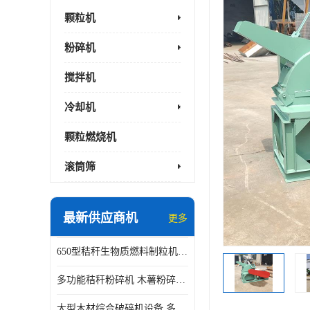
颗粒机
粉碎机
搅拌机
冷却机
颗粒燃烧机
滚筒筛
最新供应商机
更多
650型秸秆生物质燃料制粒机 豆粨麸皮造粒机 平模木屑颗粒机
多功能秸秆粉碎机 木薯粉碎机 自有工厂
大型木材综合破碎机设备 多功能木屑粉碎机 废料木材粉碎机