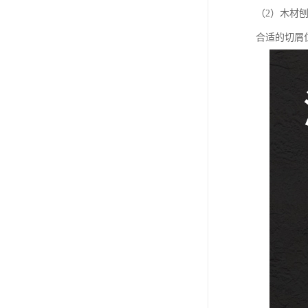
（2）木材
合适的切屑