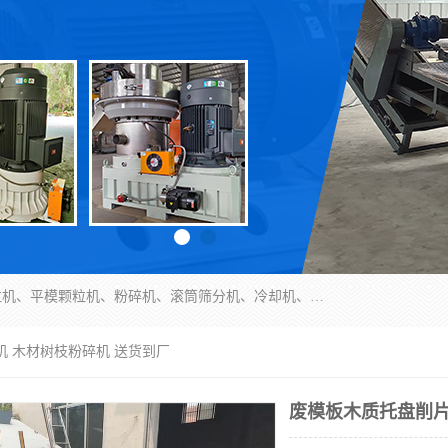
济南恒瑞达机械有限公司主营：颗粒机、环模颗粒机、平模颗粒机、粉碎机、滚筒筛分机、冷却机、颗粒燃烧机、生物质颗粒机、木屑颗粒机、秸秆颗粒机、饲料颗粒机、燃料颗粒机、木材粉碎机、秸秆粉碎机、饲料粉碎机、颗粒冷却机、锯末滚筒筛、锤片粉碎机、滚筒筛、搅拌机等产品。
机 木材树枝粉碎机 送货到厂
废模板木质托盘削片