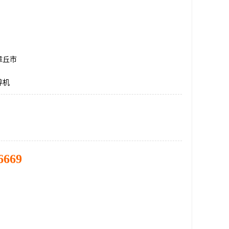
章丘市
碎机
6669