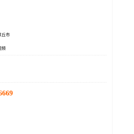
章丘市
视频
6669