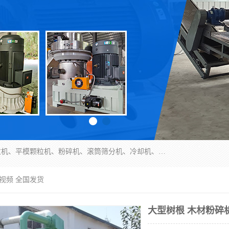
济南恒瑞达机械有限公司主营：颗粒机、环模颗粒机、平模颗粒机、粉碎机、滚筒筛分机、冷却机、颗粒燃烧机、生物质颗粒机、木屑颗粒机、秸秆颗粒机、饲料颗粒机、燃料颗粒机、木材粉碎机、秸秆粉碎机、饲料粉碎机、颗粒冷却机、锯末滚筒筛、锤片粉碎机、滚筒筛、搅拌机等产品。
视频 全国发货
大型树根 木材粉碎