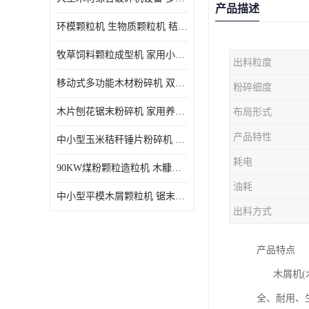
产品描述
环模颗粒机 生物质颗粒机 秸秆木屑制粒机 木糠造粒机
牧草饲料颗粒成型机 家用小型饲料颗粒机 可定制
出料粒度
移动式多功能木材粉碎机 双进料口果树枝叶粉碎 木片边角料
粉碎细度
木片刨花锯末粉碎机 家用养殖饲料玉米芯秸秆粉碎机械
布局形式
产品特性
中小型玉米秸秆锤片粉碎机 家用多功能打粉机 杂粮饲料粉碎设备
耗电
90KW煤粉颗粒造粒机 木糠稻壳制粒机 秸秆颗粒机
油耗
中小型平模木屑颗粒机 锯末刨花生物质燃料秸秆压缩颗粒机
出料方式
产品特点
木屑机(木
全、耐用、