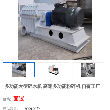
搅拌机
冷却机
颗粒冷却机
颗粒燃烧机
滚筒筛
滚筒筛分机
锯末滚筒筛
多功能大型碎木机 高速多功能粉碎机 自有工厂
面议
价格：
产品数量：
9999.00台