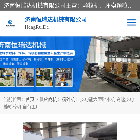
济南恒瑞达机械有限公司主营：颗粒机、环模颗粒机、平模颗粒机、粉碎机、滚筒筛分机、冷却机、颗粒燃烧机、生物质颗粒机、木屑颗粒机、秸秆颗粒机、饲料颗粒机、燃料颗粒机、木材粉碎机、秸秆粉碎机、饲料粉碎机、颗粒冷却机、锯末滚筒筛、锤片粉碎机、滚筒筛、搅拌机等产品。
济南恒瑞达机械有限公司
HengRuiDa
颗粒机
环模颗粒机
平模颗粒机
生物质颗粒机
秸秆颗粒机
饲料颗粒机
当前位置：
首页
>
供应商机
>
粉碎机
> 多功能大型碎木机 高速多功
燃料颗粒机
木屑颗粒机
能粉碎机 自有工厂
粉碎机
秸秆粉碎机
木材粉碎机
锤片粉碎机