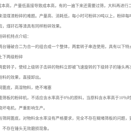
成本高，产量低直接导致成本高，有的一遍下来还需要过筛，大料再进行
来湿煤渣粉碎的难题。产量高、消耗低，每小时可粉碎20吨以上，粉碎每吨
岩，煤矸石等渣具有同样粉碎效果。
粉碎机特点介绍：
两台锤破合二为合一的组合成一个整体，两套转子串连使用，具有以下特
上下两级粉碎
两套转子，使经上级转子击碎的物料立即被飞速旋转的下级转子的锤头再
粉料的效果，直接卸出。
网篦底，高湿物料，绝不堵塞
篦筛板的粉碎机，不适应含水率高于8％的原料，当原料含水率高于10％
烧坏电机，严重影响生产。
有筛网篦底，对物料含水率没有严格要求，完全不存在糊堵筛板的问题，
，不存在锤头无效磨损现象。