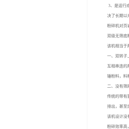
3、是运行
决了长期以
粉碎机对页
双级无筛底
该机相当于
一、双转子
互相串连的
锤粉料，料
二、没有筛
传统的带有
排出，甚至
该机设计没
粉碎效率高