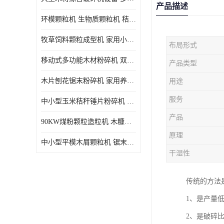
产品描述
环模颗粒机 生物质颗粒机 秸秆木屑制粒机 木糠造粒机
牧草饲料颗粒成型机 家用小型饲料颗粒机 可定制
布局形式
移动式多功能木材粉碎机 双进料口果树枝叶粉碎 木片边角料
产品类型
木片刨花锯末粉碎机 家用养殖饲料玉米芯秸秆粉碎机械
用途
服务
中小型玉米秸秆锤片粉碎机 家用多功能打粉机 杂粮饲料粉碎设备
产品
90KW煤粉颗粒造粒机 木糠稻壳制粒机 秸秆颗粒机
原理
中小型平模木屑颗粒机 锯末刨花生物质燃料秸秆压缩颗粒机
干湿性
传统的方法
1、是产量
2、是破碎