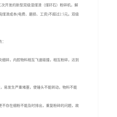
二次开发的新型双级湿煤渣（煤矸石）粉碎机，解
煤渣成本(电费、磨损、工资)不超过2.5元。双级
点：
次细碎，内腔物料相互飞速碰撞，相互粉碎，达到
时，易发生严重堵塞，使锤头不能转动，物料不能
更不存在细粉不能及时排出，重复粉碎的问题，故