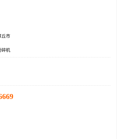
章丘市
粉碎机
6669