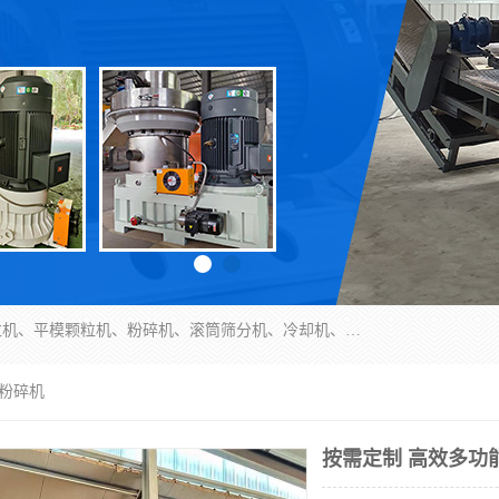
济南恒瑞达机械有限公司主营：颗粒机、环模颗粒机、平模颗粒机、粉碎机、滚筒筛分机、冷却机、颗粒燃烧机、生物质颗粒机、木屑颗粒机、秸秆颗粒机、饲料颗粒机、燃料颗粒机、木材粉碎机、秸秆粉碎机、饲料粉碎机、颗粒冷却机、锯末滚筒筛、锤片粉碎机、滚筒筛、搅拌机等产品。
能粉碎机
按需定制 高效多功