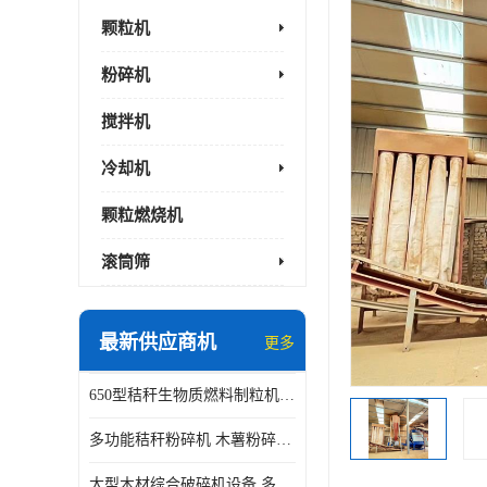
颗粒机
粉碎机
搅拌机
冷却机
颗粒燃烧机
滚筒筛
最新供应商机
更多
650型秸秆生物质燃料制粒机 豆粨麸皮造粒机 平模木屑颗粒机
多功能秸秆粉碎机 木薯粉碎机 自有工厂
大型木材综合破碎机设备 多功能木屑粉碎机 废料木材粉碎机