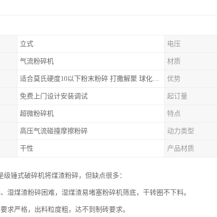
立式
电压
气流粉碎机
材质
适合莫氏硬度10以下粉末粉碎 打撒解聚 球化整形等
优势
免费上门设计安装调试
起订量
超微粉碎机
特点
高压气流碰撞摩擦粉碎
动力类型
干性
产品材质
是级锤式破碎机将煤渣粉碎，但缺点很多：
低、湿煤渣粉碎困难，湿煤渣易堵塞粉碎机筛底，干转圈不下料。
比要求严格，出料粒度粗，达不到制砖要求。