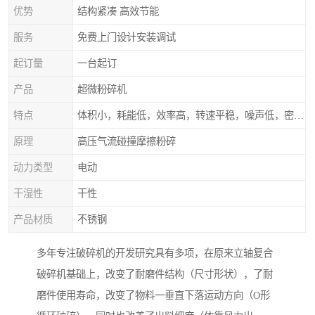
优势
结构紧凑 高效节能
服务
免费上门设计安装调试
起订量
一台起订
产品
超微粉碎机
特点
体积小，耗能低，效率高，转速平稳，噪声低，密封可靠
原理
高压气流碰撞摩擦粉碎
动力类型
电动
干湿性
干性
产品材质
不锈钢
多年专注破碎机的开发研究具有多项，在原来立轴复合
破碎机基础上，改变了耐磨件结构（尺寸形状），了耐
磨件使用寿命，改变了物料一垂直下落运动方向（O形