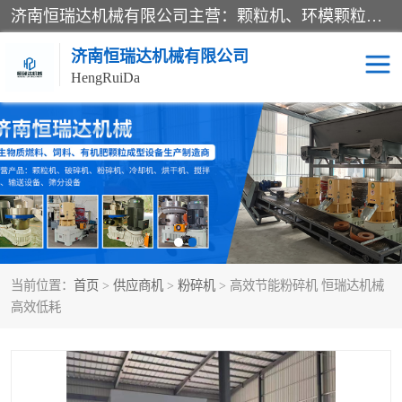
济南恒瑞达机械有限公司主营：颗粒机、环模颗粒机、平模颗粒机、粉碎机、滚筒筛分机、冷却机、颗粒燃烧机、生物质颗粒机、木屑颗粒机、秸秆颗粒机、饲料颗粒机、燃料颗粒机、木材粉碎机、秸秆粉碎机、饲料粉碎机、颗粒冷却机、锯末滚筒筛、锤片粉碎机、滚筒筛、搅拌机等产品。
济南恒瑞达机械有限公司
HengRuiDa
颗粒机
环模颗粒机
平模颗粒机
生物质颗粒机
秸秆颗粒机
饲料颗粒机
当前位置：
首页
>
供应商机
>
粉碎机
> 高效节能粉碎机 恒瑞达机械
燃料颗粒机
木屑颗粒机
高效低耗
粉碎机
秸秆粉碎机
木材粉碎机
锤片粉碎机