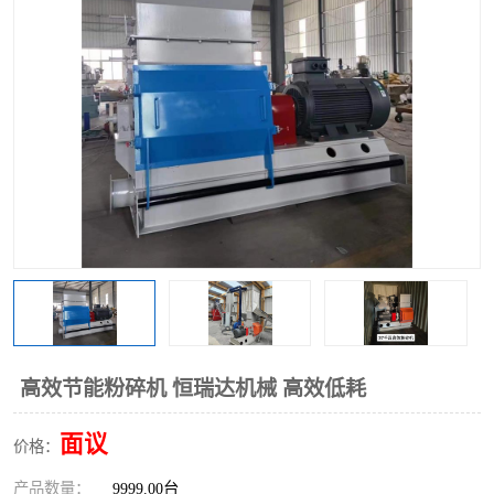
搅拌机
冷却机
颗粒冷却机
颗粒燃烧机
滚筒筛
滚筒筛分机
锯末滚筒筛
高效节能粉碎机 恒瑞达机械 高效低耗
面议
价格：
产品数量：
9999.00台