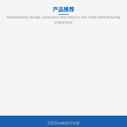
产品推荐
Development, design, production and sales in one of the manufacturing
enterprises
您是第
2430197
位访客