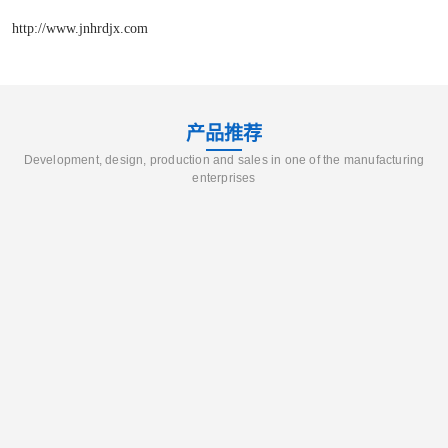
http://www.jnhrdjx.com
产品推荐
Development, design, production and sales in one of the manufacturing
enterprises