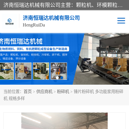
济南恒瑞达机械有限公司主营：颗粒机、环模颗粒机、平模颗粒机、粉碎机、滚筒筛分机、冷却机、颗粒燃烧机、生物质颗粒机、木屑颗粒机、秸秆颗粒机、饲料颗粒机、燃料颗粒机、木材粉碎机、秸秆粉碎机、饲料粉碎机、颗粒冷却机、锯末滚筒筛、锤片粉碎机、滚筒筛、搅拌机等产品。
济南恒瑞达机械有限公司
HengRuiDa
颗粒机
环模颗粒机
平模颗粒机
生物质颗粒机
秸秆颗粒机
饲料颗粒机
当前位置：
首页
>
供应商机
>
粉碎机
> 锤片粉碎机 多功能家用粉碎
燃料颗粒机
木屑颗粒机
机 规格多样
粉碎机
秸秆粉碎机
木材粉碎机
锤片粉碎机