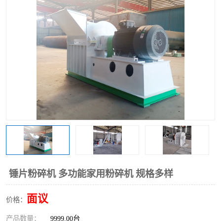
搅拌机
冷却机
颗粒冷却机
颗粒燃烧机
滚筒筛
滚筒筛分机
锯末滚筒筛
锤片粉碎机 多功能家用粉碎机 规格多样
面议
价格：
产品数量：
9999.00台