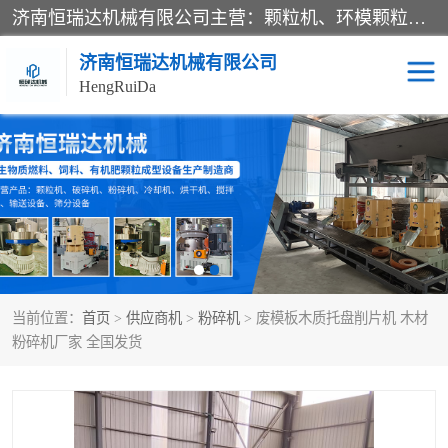
济南恒瑞达机械有限公司主营：颗粒机、环模颗粒机、平模颗粒机、粉碎机、滚筒筛分机、冷却机、颗粒燃烧机、生物质颗粒机、木屑颗粒机、秸秆颗粒机、饲料颗粒机、燃料颗粒机、木材粉碎机、秸秆粉碎机、饲料粉碎机、颗粒冷却机、锯末滚筒筛、锤片粉碎机、滚筒筛、搅拌机等产品。
济南恒瑞达机械有限公司
HengRuiDa
颗粒机
环模颗粒机
平模颗粒机
生物质颗粒机
秸秆颗粒机
饲料颗粒机
当前位置：
首页
>
供应商机
>
粉碎机
> 废模板木质托盘削片机 木材
燃料颗粒机
木屑颗粒机
粉碎机厂家 全国发货
粉碎机
秸秆粉碎机
木材粉碎机
锤片粉碎机