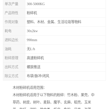
单次产量
300-5000KG
产品特性
粉碎机
作用对象
塑料、木材、金属、生活垃圾等物料
耗电
30x2kw
进料边长
990mm
油耗
无L/h
粉碎原理
高速粉碎机
出料方式
螺旋推送
除尘方式
布袋/脉冲/闭风
木材粉碎机适用范围：
木材粉碎机适用于以下物料的粉碎：竹木粉、果壳、中
草药、树皮、树叶、麦麸、魔芋、玄麻、稻壳、玉米