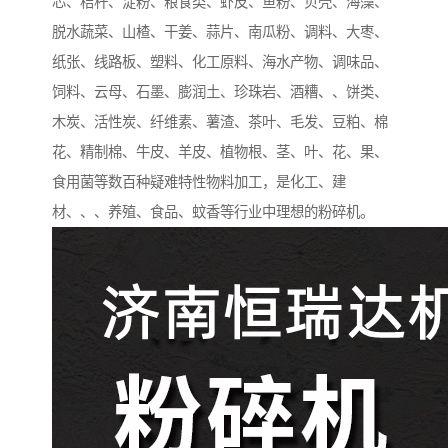
芯、秸杆、淀粉、粮食类、虾皮、鱼粉、贝壳、海藻、
脱水蔬菜、山楂、干姜、蒜片、南瓜粉、调料、大枣、
纸张、线路板、塑料、化工原料、海水产物、调味品、
饲料、云母、石墨、膨润土、珍珠岩、酒糟、、饼类、
木炭、活性炭、纤维素、薯渣、茶叶、毛发、豆粕、棉
花、精制棉、牛皮、羊皮、植物根、茎、叶、花、果、
食用菌等数百种疑难特性物料加工，是化工、建
材、、、养殖、食品、蚊香等行业中理想的粉碎机。