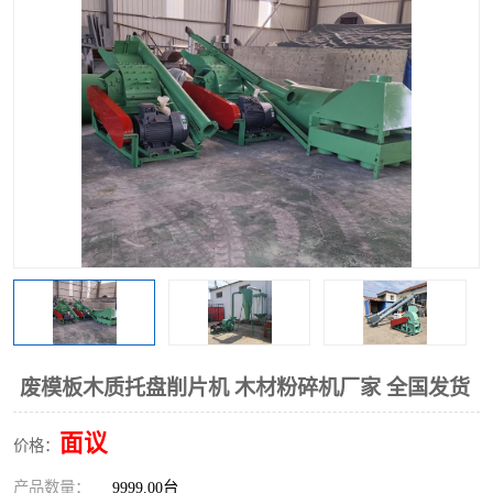
搅拌机
冷却机
颗粒冷却机
颗粒燃烧机
滚筒筛
滚筒筛分机
锯末滚筒筛
废模板木质托盘削片机 木材粉碎机厂家 全国发货
面议
价格：
产品数量：
9999.00台