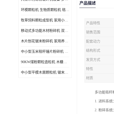
产品描述
环模颗粒机 生物质颗粒机 秸秆木屑制粒机 木糠造粒机
牧草饲料颗粒成型机 家用小型饲料颗粒机 可定制
产品特性
移动式多功能木材粉碎机 双进料口果树枝叶粉碎 木片边角料
销售范围
木片刨花锯末粉碎机 家用养殖饲料玉米芯秸秆粉碎机械
配套动力
结构形式
中小型玉米秸秆锤片粉碎机 家用多功能打粉机 杂粮饲料粉碎设备
发货方式
90KW煤粉颗粒造粒机 木糠稻壳制粒机 秸秆颗粒机
特性
中小型平模木屑颗粒机 锯末刨花生物质燃料秸秆压缩颗粒机
材质
多功能秸秆
1. 进料
2. 粉碎