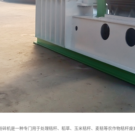
粉碎机是一种专门用于处理秸秆、稻草、玉米秸秆、麦秸等农作物秸秆废