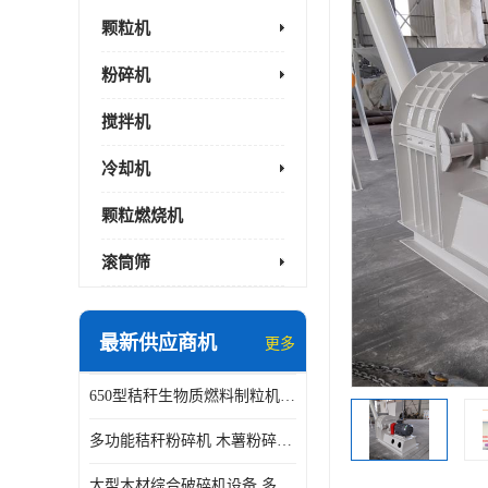
颗粒机
粉碎机
搅拌机
冷却机
颗粒燃烧机
滚筒筛
最新供应商机
更多
650型秸秆生物质燃料制粒机 豆粨麸皮造粒机 平模木屑颗粒机
多功能秸秆粉碎机 木薯粉碎机 自有工厂
大型木材综合破碎机设备 多功能木屑粉碎机 废料木材粉碎机