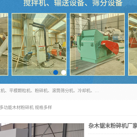
济南恒瑞达机械有限公司主营：颗粒机、环模颗粒机、平模颗粒机、粉碎机、滚筒筛分机、冷却机、颗粒燃烧机、生物质颗粒机、木屑颗粒机、秸秆颗粒机、饲料颗粒机、燃料颗粒机、木材粉碎机、秸秆粉碎机、饲料粉碎机、颗粒冷却机、锯末滚筒筛、锤片粉碎机、滚筒筛、搅拌机等产品。
 多功能木材粉碎机 规格多样
杂木锯末粉碎机厂家