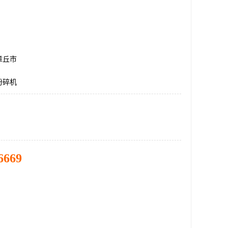
章丘市
粉碎机
6669