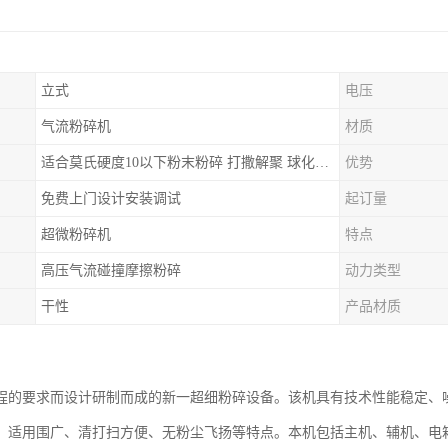
立式
电压
气流粉碎机
材质
适合莫氏硬度10以下粉末粉碎 打撒解聚 球化整形等
优势
免费上门设计安装调试
起订量
超微粉碎机
特点
高压气流碰撞摩擦粉碎
动力类型
干性
产品材质
程的要求而设计研制而成的新一超细粉碎设备。该机具有技术性能稳定、
、适用围广、清打扫方便、无粉尘飞扬等特点。本机包括主机、辅机、电