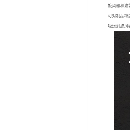
旋风器和滤
可对制品粒
吸送到旋风