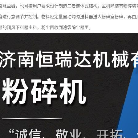
袋除尘器，也可按用户要求设计制造二者连体式结构。主机除装有粉碎装
度进行意调节并控制。物料经定量自动均匀送料器送人粉碎室粉碎，再由
器的闭风下料器出料，粉尘回收到滤袋除尘器里。